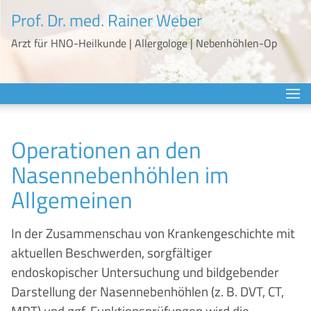
Prof. Dr. med. Rainer Weber
Arzt für HNO-Heilkunde | Allergologe | Nebenhöhlen-Op
Me
Willkommen
Operationen an den
HNO-Ratgeber
Nasennebenhöhlen im
Nasenspülung
Allgemeinen
Chronische Sinusitis
Gutartige Tumore
In der Zusammenschau von Krankengeschichte mit
Operation der Nasennebenhöhlen
aktuellen Beschwerden, sorgfältiger
Bösartige Tumore
endoskopischer Untersuchung und bildgebender
Nase und Nasennebenhöhlen
Darstellung der Nasennebenhöhlen (z. B. DVT, CT,
Ballondilatation Nasennebenhöhlen
MRT) und ggf. Funktionsprüfungen wird die