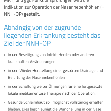
Nasentamponade
Indikation zur Operation der Nasennebenhöhlen (=
Chronische Rhinosinusitis
NNH-OP) gestellt.
Kieferhöhlenoperation
Stirnhöhlenoperation
Abhängig von der zugrunde
Keilbeinhöhlenoperation
liegenden Erkrankung besteht das
Tränenwegsoperation
Ziel der NNH-OP
Stents und Biologika
Webinare
in der Beseitigung von Infekt-Herden oder anderen
Zu meiner Person
krankhaften Veränderungen
Publikationen
in der (Wieder)Herstellung einer gestörten Drainage und
Kontakt
Belüftung der Nasennebenhöhlen
in der Schaffung weiter Öffnungen für eine fortgesetzte
lokale medikamentöse Therapie nach der Operation.
Gesunde Schleimhaut soll möglichst vollständig erhalten
bleiben. Dies beschleunigt die Wundheilung in der Nase